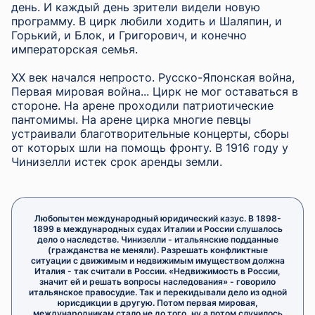
день. И каждый день зрители видели новую
программу. В цирк любили ходить и Шаляпин, и
Горький, и Блок, и Григорович, и конечно
императорская семья.
ⅩⅩ век начался непросто. Русско-Японская война,
Первая мировая война... Цирк не мог оставаться в
стороне. На арене проходили патриотические
пантомимы. На арене цирка многие певцы
устраивали благотворительные концерты, сборы
от которых шли на помощь фронту. В 1916 году у
Чинизелли истек срок аренды земли.
Любопытен международный юридический казус. В 1898-
1899 в международных судах Италии и России слушалось
дело о наследстве. Чинизелли - итальянские подданные
(гражданства не меняли). Разрешать конфликтные
ситуации с движимым и недвижимым имуществом должна
Италия - так считали в России. «Недвижимость в России,
значит ей и решать вопросы наследования» - говорило
итальянское правосудие. Так и перекидывали дело из одной
юрисдикции в другую. Потом первая мировая,
международникам стало не до того, ну а потом случилось