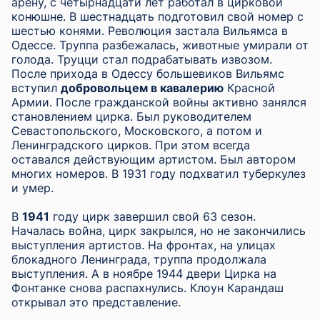
арену, с четырнадцати лет работал в цирковой
конюшне. В шестнадцать подготовил свой номер с
шестью конями. Революция застала Вильямса в
Одессе. Труппа разбежалась, животные умирали от
голода. Труцци стал подрабатывать извозом.
После прихода в Одессу большевиков Вильямс
вступил
добровольцем в кавалерию
Красной
Армии. После гражданской войны активно занялся
становлением цирка. Был руководителем
Севастопольского, Московского, а потом и
Ленинградского цирков. При этом всегда
оставался действующим артистом. Был автором
многих номеров. В 1931 году подхватил туберкулез
и умер.
В
1941
году цирк завершил свой 63 сезон.
Началась война, цирк закрылся, но не закончились
выступления артистов. На фронтах, на улицах
блокадного Ленинграда, труппа продолжала
выступления. А в ноябре 1944 двери Цирка на
Фонтанке снова распахнулись. Клоун Карандаш
открывал это представление.