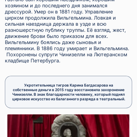
хозяином и до последнего дня занимался
дрессурой. Умер он в 1881 году. Управление
цирком продолжила Вильгельмина. Ловкая и
сильная наездница держала в узде и всю
разношерстную публику труппы. Её взгляд, жест,
движение брови было приказом для всех.
Вильгельмину боялись даже сыновья и
племянники. В 1886 году умирает и Вильгельмина.
Похоронены супруги Чинизелли на Лютеранском
кладбище Петербурга.
Укротительница тигров Карина Багдасарова на
собственные деньги в 2015 году восстановила захоронение
Чинизелли. В знак благодарности человеку, который поднял
цирковое искусство из балаганного разряда в театральный.