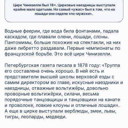
Цирк Чинизелли был 18+. Цирковые наездницы выступали
крайне мало одетыми. Но самый «ужас» был в том, что на
лошади они сидели «по-мужски».
Водные феерии, где вода била фонтанами, падала
каскадом, где плавали олени, лошади, слоны.
Пантомимы, больше похожие на спектакли, на них
даже либретто раздавали. Первые чемпионаты по
французской борьбе. Это всё цирк Чинизелли.
Петербургская газета писала в 1878 году: «Труппа
его составлена очень хорошо. В ней есть и
представители высшей школы верховой езды с
самим директором во главе, искусные наездники и
наездницы, отважные вольтижёры, довольно
проворные вольтижёрки, силачи, весьма
порядочные танцовщицы и танцовщики на канате
и проволоке, ловкие клоуны и отличные лошади».
А еще в цирке выступали верблюды, змеи, львы,
тигры, леопарды, медведи.