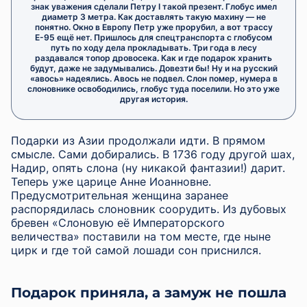
знак уважения сделали Петру Ⅰ такой презент. Глобус имел
диаметр 3 метра. Как доставлять такую махину — не
понятно. Окно в Европу Петр уже прорубил, а вот трассу
Е-95 ещё нет. Пришлось для спецтранспорта с глобусом
путь по ходу дела прокладывать. Три года в лесу
раздавался топор дровосека. Как и где подарок хранить
будут, даже не задумывались. Довезти бы! Ну и на русский
«авось» надеялись. Авось не подвел. Слон помер, нумера в
слоновнике освободились, глобус туда поселили. Но это уже
другая история.
Подарки из Азии продолжали идти. В прямом
смысле. Сами добирались. В 1736 году другой шах,
Надир, опять слона (ну никакой фантазии!) дарит.
Теперь уже царице Анне Иоанновне.
Предусмотрительная женщина заранее
распорядилась слоновник соорудить. Из дубовых
бревен «Слоновую её Императорского
величества» поставили на том месте, где ныне
цирк и где той самой лошади сон приснился.
Подарок приняла, а замуж не пошла