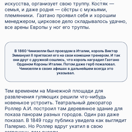
искусства, организует свою труппу. Костяк —
семья, и даже родня — сёстры с мужьями,
племянники. Гаэтано проявил себя и хорошим
менеджером, цирковое дело складывалось удачно,
все арены Европы у ног его труппы.
В 1860 Чинизелли был проездом в Италии, король Виктор
Эммануил Ⅱ пригласил его на свои конюшни тренером. И так
они друг с дружкой сошлись, что король наградил Гаэтано
Орденом Короны Италии. Потом даже герб пожаловал.
Чинизелли в своих афишах в дальнейшем всегда это
указывал.
Тем временем на Манежной площади для
развлечения гуляющих решили что-нибудь
новенькое устроить. Театральный декоратор
Роллер А.И. построил там деревянное здание для
показа панорам разных городов. Один раз даже
показал. В 1849 году публика увидела как выглядит
Палермо. Но Роллер вдруг укатил в свою