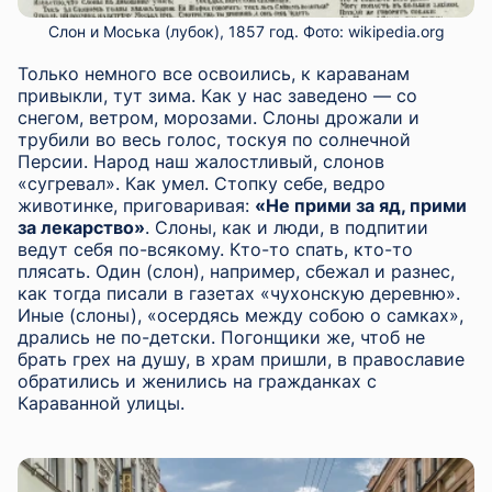
Слон и Моська (лубок), 1857 год. Фото: wikipedia.org
Только немного все освоились, к караванам
привыкли, тут зима. Как у нас заведено — со
снегом, ветром, морозами. Слоны дрожали и
трубили во весь голос, тоскуя по солнечной
Персии. Народ наш жалостливый, слонов
«сугревал». Как умел. Стопку себе, ведро
животинке, приговаривая:
«Не прими за яд, прими
за лекарство»
. Слоны, как и люди, в подпитии
ведут себя по-всякому. Кто-то спать, кто-то
плясать. Один (слон), например, сбежал и разнес,
как тогда писали в газетах «чухонскую деревню».
Иные (слоны), «осердясь между собою о самках»,
дрались не по-детски. Погонщики же, чтоб не
брать грех на душу, в храм пришли, в православие
обратились и женились на гражданках с
Караванной улицы.