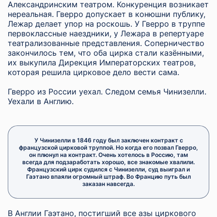
Александринским театром. Конкуренция возникает
нереальная. Гверро допускает в конюшни публику,
Лежар делает упор на роскошь. У Гверро в труппе
первоклассные наездники, у Лежара в репертуаре
театрализованные представления. Соперничество
закончилось тем, что оба цирка стали казёнными,
их выкупила Дирекция Императорских театров,
которая решила цирковое дело вести сама.
Гверро из России уехал. Следом семья Чинизелли.
Уехали в Англию.
У Чинизелли в 1846 году был заключен контракт с
французской цирковой труппой. Но когда его позвал Гверро,
он плюнул на контракт. Очень хотелось в Россию, там
всегда для подзаработать хорошо, все знакомые хвалили.
Французский цирк судился с Чинизелли, суд выиграл и
Гаэтано впаяли огромный штраф. Во Францию путь был
заказан навсегда.
В Англии Гаэтано, постигший все азы циркового