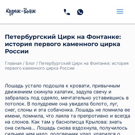
Петербургский Цирк на Фонтанке:
история первого каменного цирка
России
Главная
Блог
Петербургский Цирк на Фонтанке: история
первого каменного цирка России
Лошадь устало подошла к кровати, привычным
движением скинула халатик, задула свечу и
забралась под одеяло, мечтательно уставившись в
потолок. В полудреме она увидела болото, луг,
снег, слоны и эта собачонка. Лошадь не помнила ее
имени, помнила, что лаяла та препротивно и всегда
на слонов. Как там у баснописца Крылова: знать
она сильна… Лошадь снова вздохнула, получилось
сильнее чем надо, подсвечник упал, ударился о