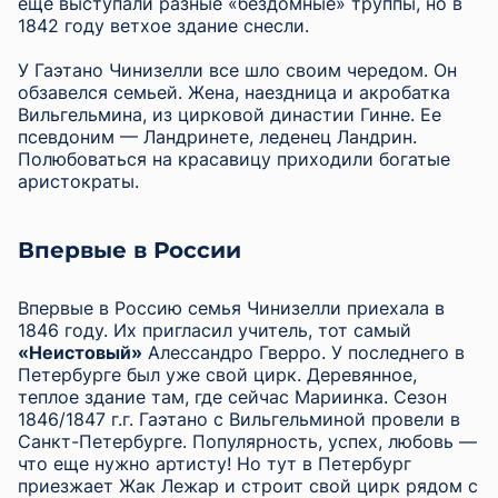
еще выступали разные «бездомные» труппы, но в
1842 году ветхое здание снесли.
У Гаэтано Чинизелли все шло своим чередом. Он
обзавелся семьей. Жена, наездница и акробатка
Вильгельмина, из цирковой династии Гинне. Ее
псевдоним — Ландринете, леденец Ландрин.
Полюбоваться на красавицу приходили богатые
аристократы.
Впервые в России
Впервые в Россию семья Чинизелли приехала в
1846 году. Их пригласил учитель, тот самый
«Неистовый»
Алессандро Гверро. У последнего в
Петербурге был уже свой цирк. Деревянное,
теплое здание там, где сейчас Мариинка. Сезон
1846/1847 г.г. Гаэтано с Вильгельминой провели в
Санкт-Петербурге. Популярность, успех, любовь —
что еще нужно артисту! Но тут в Петербург
приезжает Жак Лежар и строит свой цирк рядом с