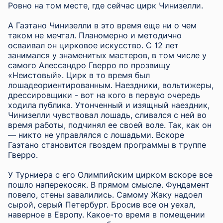
Ровно на том месте, где сейчас цирк Чинизелли.
А Гаэтано Чинизелли в это время еще ни о чем
таком не мечтал. Планомерно и методично
осваивал он цирковое искусство. С 12 лет
занимался у знаменитых мастеров, в том числе у
самого Алессандро Гверро по прозвищу
«Неистовый». Цирк в то время был
лошадеориентированным. Наездники, вольтижеры,
дрессировщики - вот на кого в первую очередь
ходила публика. Утонченный и изящный наездник,
Чинизелли чувствовал лошадь, сливался с ней во
время работы, подчинял ее своей воле. Так, как он
— никто не управлялся с лошадьми. Вскоре
Гаэтано становится гвоздем программы в труппе
Гверро.
У Турниера с его Олимпийским цирком вскоре все
пошло наперекосяк. В прямом смысле. Фундамент
повело, стены завалились. Самому Жаку надоел
сырой, серый Петербург. Бросив все он уехал,
наверное в Европу. Какое-то время в помещении