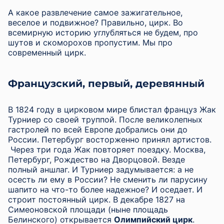
А какое развлечение самое зажигательное,
веселое и подвижное? Правильно, цирк. Во
всемирную историю углубляться не будем, про
шутов и скоморохов пропустим. Мы про
современный цирк.
Французский, первый, деревянный
В 1824 году в цирковом мире блистал француз Жак
Турниер со своей труппой. После великолепных
гастролей по всей Европе добрались они до
России. Петербург восторженно принял артистов.
Через три года Жак повторяет поездку. Москва,
Петербург, Рождество на Дворцовой. Везде
полный аншлаг. И Турниер задумывается: а не
осесть ли ему в России? Не сменить ли парусину
шапито на что-то более надежное? И оседает. И
строит постоянный цирк. В декабре 1827 на
Симеоновской площади (ныне площадь
Белинского) открывается
Олимпийский цирк
.