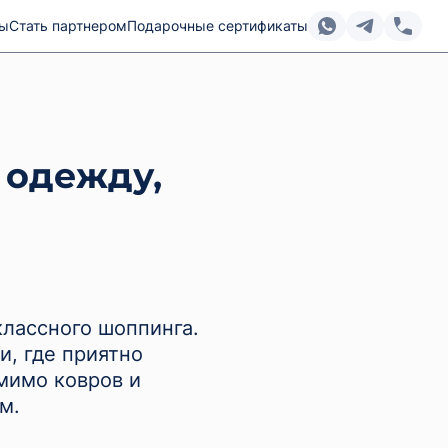
ты
Стать партнером
Подарочные сертификаты
 одежду,
классного шоппинга.
и, где приятно
омимо ковров и
м.