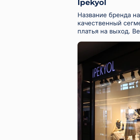
İpekyol
Название бренда на
качественный сегме
платья на выход. В