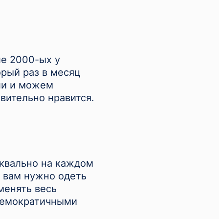
ле 2000-ых у
рый раз в месяц
ли и можем
твительно нравится.
уквально на каждом
и вам нужно одеть
менять весь
 демократичными