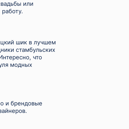
свадьбы или
 работу.
ецкий шик в лучшем
дники стамбульских
Интересно, что
руля модных
но и брендовые
зайнеров.