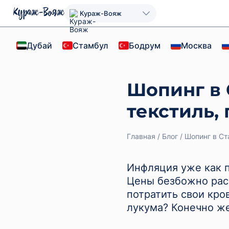
Кураж-Вояж
Дубай
Стамбул
Бодрум
Москва
Шопинг в 
текстиль,
Главная
Блог
Шопинг в Ст
Инфляция уже как п
Цены безбожно раст
потратить свои кро
лукума? Конечно же