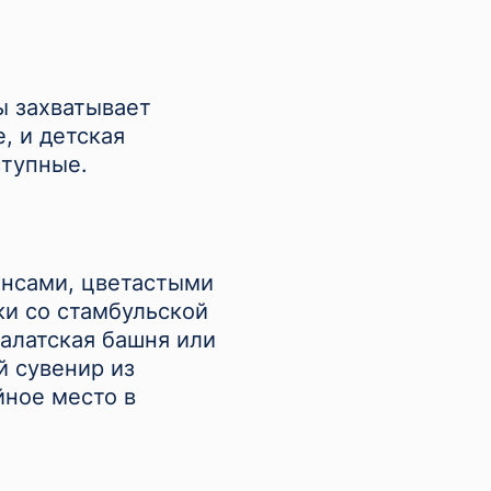
ы захватывает
, и детская
ступные.
инсами, цветастыми
ки со стамбульской
Галатская башня или
й сувенир из
йное место в