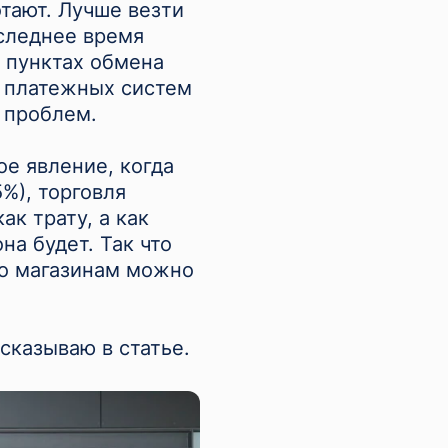
тают. Лучше везти
оследнее время
 пунктах обмена
ы платежных систем
 проблем.
е явление, когда
5%), торговля
ак трату, а как
а будет. Так что
по магазинам можно
сказываю в статье.