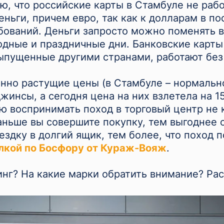
, что российские карты в Стамбуле не рабо
еньги, причем евро, так как к долларам в п
бований. Деньги запросто можно поменять в
одные и праздничные дни. Банковские карт
 выпущенные другими странами, работают без
нно растущие цены (в Стамбуле – нормально
жинсы, а сегодня цена на них взлетела на 1
ю воспринимать поход в торговый центр не к
ньше вы совершите покупку, тем выгоднее он
ездку в долгий ящик, тем более, что поход 
лкой по Босфору от Кураж-Вояж
.
инг? На какие марки обратить внимание? Рас