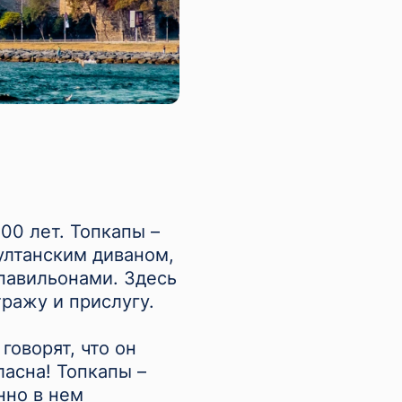
00 лет. Топкапы –
султанским диваном,
павильонами. Здесь
ражу и прислугу.
говорят, что он
ласна! Топкапы –
нно в нем