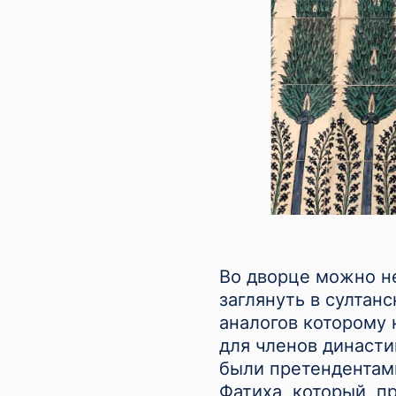
Во дворце можно не
заглянуть в султан
аналогов которому 
для членов династи
были претендентами
Фатиха, который, п