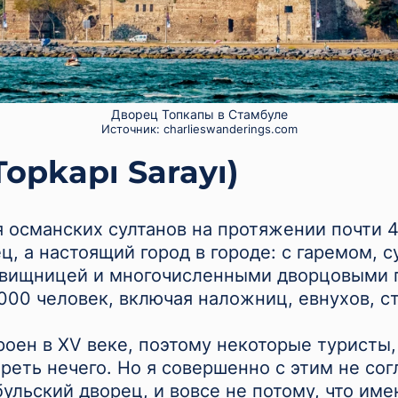
Дворец Топкапы в Стамбуле
Источник:
charlieswanderings.com
opkapı Sarayı)
 османских султанов на протяжении почти 4
ц, а настоящий город в городе: с гаремом, 
овищницей и многочисленными дворцовыми 
00 человек, включая наложниц, евнухов, ст
оен в XV веке, поэтому некоторые туристы, 
треть нечего. Но я совершенно с этим не сог
льский дворец, и вовсе не потому, что име