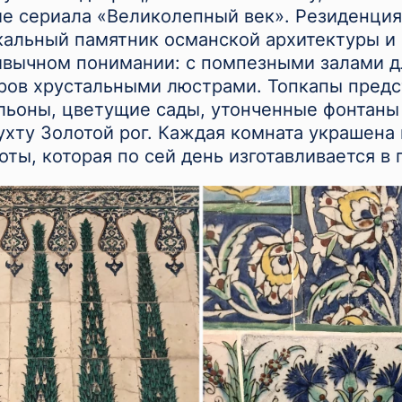
е сериала «Великолепный век». Резиденция
икальный памятник османской архитектуры и 
ивычном понимании: с помпезными залами д
ров хрустальными люстрами. Топкапы предс
льоны, цветущие сады, утонченные фонтаны
ухту Золотой рог. Каждая комната украшена
оты, которая по сей день изготавливается в 