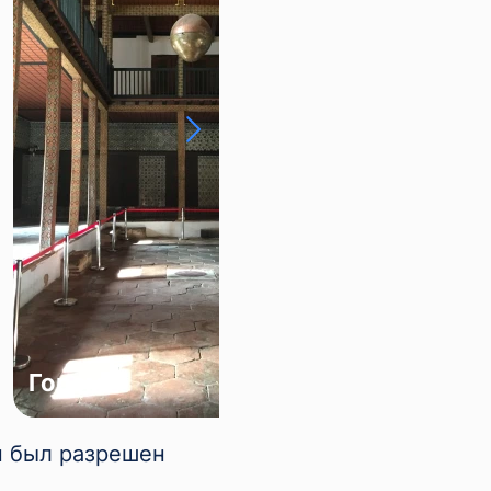
Горем
Вид на 
п был разрешен