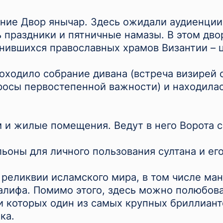
ание Двор янычар. Здесь ожидали аудиенци
 праздники и пятничные намазы. В этом дво
нившихся православных храмов Византии – ц
оходило собрание дивана (встреча визирей 
росы первостепенной важности) и находилас
м и жилые помещения. Ведут в него Ворота с
льоны для личного пользования султана и ег
 реликвии исламского мира, в том числе ма
алифа. Помимо этого, здесь можно полюбова
 которых один из самых крупных бриллиант
ка.