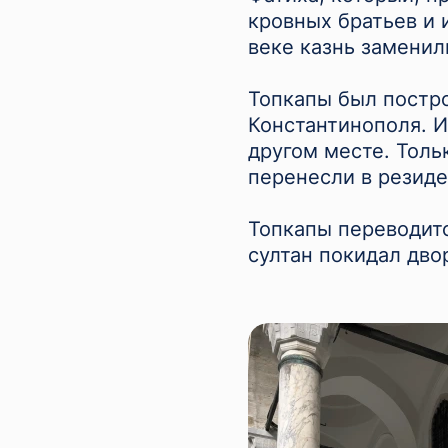
кровных братьев и и
веке казнь заменил
Топкапы был постро
Константинополя. И
другом месте. Толь
перенесли в резид
Топкапы переводитс
султан покидал дв