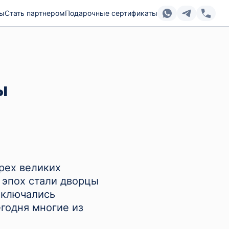
ты
Стать партнером
Подарочные сертификаты
ы
трех великих
 эпох стали дворцы
аключались
годня многие из