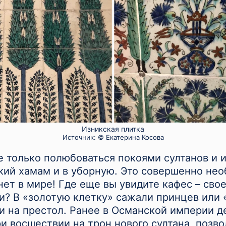
Изникская плитка
Источник:
© Екатерина Косова
 только полюбоваться покоями султанов и и
ский хамам и в уборную. Это совершенно не
нет в мире! Где еще вы увидите кафес – св
и? В «золотую клетку» сажали принцев или 
 на престол. Ранее в Османской империи д
ри восшествии на трон нового султана, позв