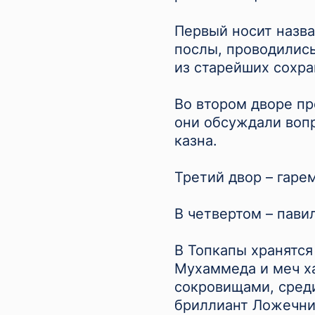
Первый носит назв
послы, проводились
из старейших сохра
Во втором дворе пр
они обсуждали воп
казна.
Третий двор – гаре
В четвертом – пави
В Топкапы хранятся
Мухаммеда и меч х
сокровищами, среди
бриллиант Ложечни