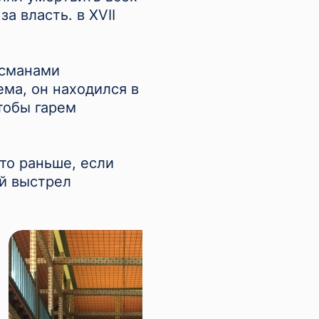
а власть. в XVII
османами
ема, он находился в
тобы гарем
что раньше, если
й выстрел