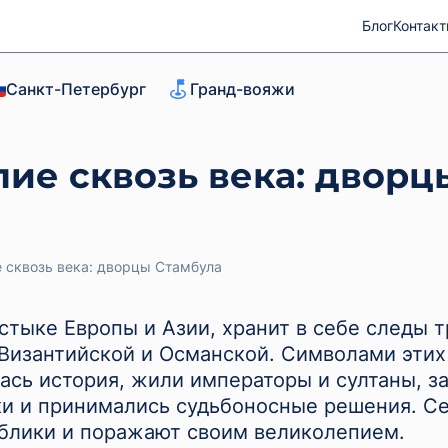
Блог
Контак
Санкт-Петербург
Гранд-вояжи
ие сквозь века: дворц
 сквозь века: дворцы Стамбула
 стыке Европы и Азии, хранит в себе следы 
Византийской и Османской. Символами этих
лась история, жили императоры и султаны, з
и и принимались судьбоносные решения. Се
ублики и поражают своим великолепием.