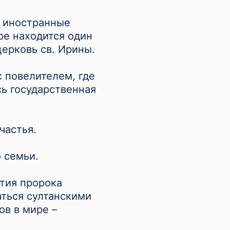
и иностранные
ре находится один
ерковь св. Ирины.
с повелителем, где
ь государственная
частья.
о семьи.
нтия пророка
ться султанскими
ов в мире –