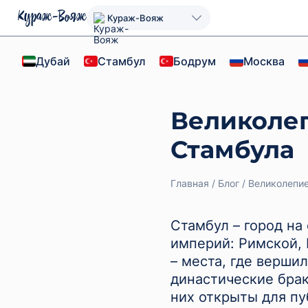
Кураж-Вояж
Дубай
Стамбул
Бодрум
Москва
Великолеп
Стамбула
Главная
Блог
Великолепие
Стамбул – город на
империй: Римской, 
– места, где верши
династические брак
них открыты для п