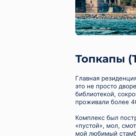
Топкапы (T
Главная резиденция
это не просто дворе
библиотекой, сокр
проживали более 40
Комплекс был постр
«пустой», мол, смо
мой любимый стамбу