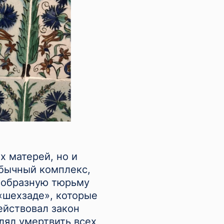
х матерей, но и
обычный комплекс,
оеобразную тюрьму
«шехзаде», которые
ействовал закон
олял умертвить всех