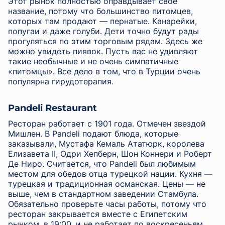
Этот рынок полностью оправдывает свое
название, потому что большинство питомцев,
которых там продают — пернатые. Канарейки,
попугаи и даже голуби. Дети точно будут рады
прогуляться по этим торговым рядам. Здесь же
можно увидеть пиявок. Пусть вас не удивляют
такие необычные и не очень симпатичные
«питомцы». Все дело в том, что в Турции очень
популярна гирудотерапия.
Pandeli Restaurant
Ресторан работает с 1901 года. Отмечен звездой
Мишлен. В Pandeli подают блюда, которые
заказывали, Мустафа Кемаль Ататюрк, королева
Елизавета II, Одри Хепберн, Шон Коннери и Роберт
Де Ниро. Считается, что Pandeli был любимым
местом для обедов отца турецкой нации. Кухня —
турецкая и традиционная османская. Цены — не
выше, чем в стандартном заведении Стамбула.
Обязательно проверьте часы работы, потому что
ресторан закрывается вместе с Египетским
рынком, в 19:00, и не работает по воскресеньям.