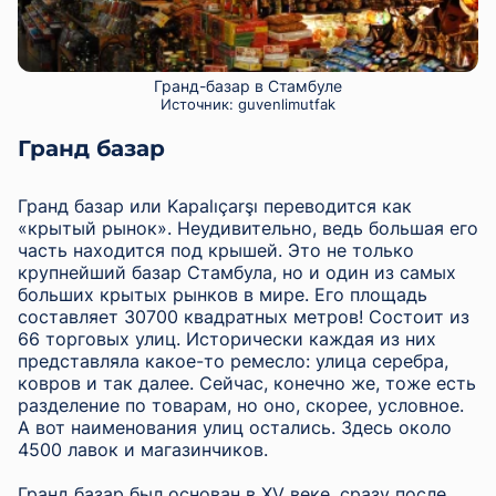
Гранд-базар в Стамбуле
Источник:
guvenlimutfak
Гранд базар
Гранд базар или Kapalıçarşı переводится как
«крытый рынок». Неудивительно, ведь большая его
часть находится под крышей. Это не только
крупнейший базар Стамбула, но и один из самых
больших крытых рынков в мире. Его площадь
составляет 30700 квадратных метров! Состоит из
66 торговых улиц. Исторически каждая из них
представляла какое-то ремесло: улица серебра,
ковров и так далее. Сейчас, конечно же, тоже есть
разделение по товарам, но оно, скорее, условное.
А вот наименования улиц остались. Здесь около
4500 лавок и магазинчиков.
Гранд базар был основан в XV веке, сразу после