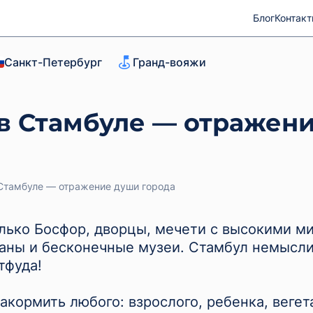
Блог
Контак
Санкт-Петербург
Гранд-вояжи
в Стамбуле — отражен
Стамбуле — отражение души города
олько Босфор, дворцы, мечети с высокими м
паны и бесконечные музеи. Стамбул немысл
тфуда!
акормить любого: взрослого, ребенка, вегет