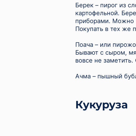
Берек – пирог из с
картофельной. Бер
приборами. Можно у
Покупать в тех же 
Поача – или пирожо
Бывают с сыром, мя
вовсе не заметить.
Ачма – пышный бубл
Кукуруза