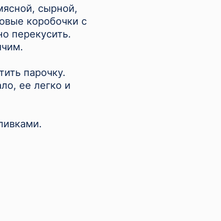
мясной, сырной,
овые коробочки с
но перекусить.
ячим.
тить парочку.
ло, ее легко и
ливками.