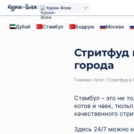
Кураж-Вояж
Дубай
Стамбул
Бодрум
Москва
Стритфуд 
города
Главная
Блог
Стритфуд в 
Стамбул – это не т
котов и чаек, тюль
качественного стри
Здесь 24/7 можно н