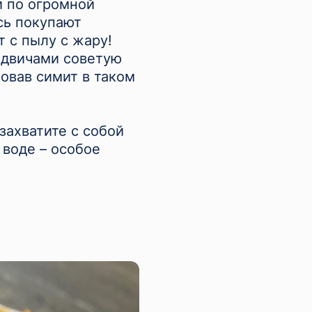
и по огромной
сь покупают
т с пылу с жару!
ндвичами советую
овав симит в таком
 захватите с собой
 воде – особое