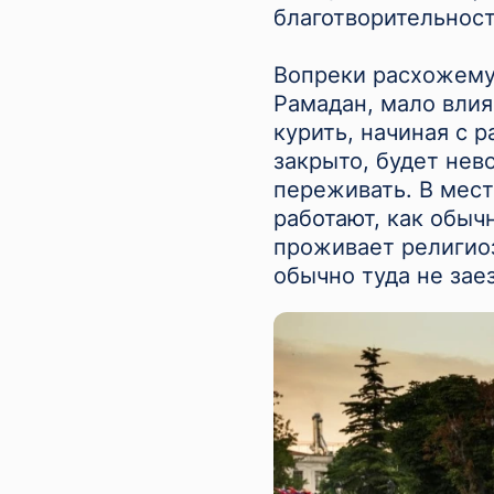
благотворительност
Вопреки расхожему
Рамадан, мало влия
курить, начиная с р
закрыто, будет нев
переживать. В мест
работают, как обыч
проживает религиоз
обычно туда не зае