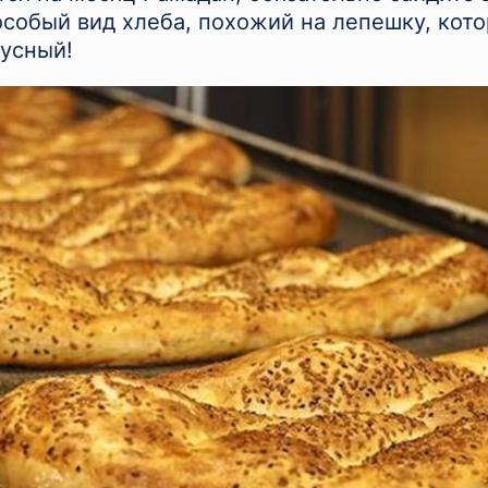
особый вид хлеба, похожий на лепешку, кото
кусный!