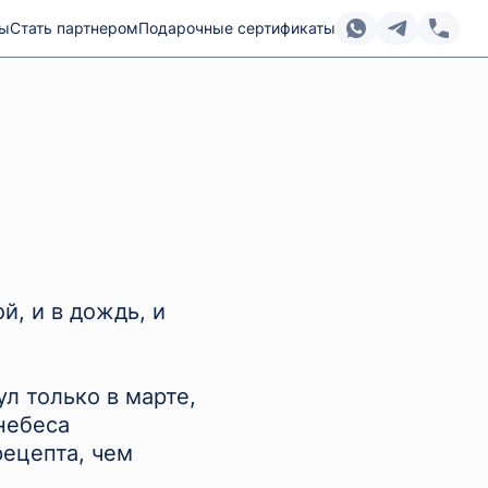
ты
Стать партнером
Подарочные сертификаты
й, и в дождь, и
л только в марте,
небеса
рецепта, чем