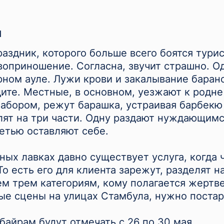
м
аздник, которого больше всего боятся турис
оприношение. Согласна, звучит страшно. Од
орном ауле. Лужи крови и закалывание баран
ите. Местные, в основном, уезжают к родне 
 забором, режут барашка, устраивая барбекю
ят на три части. Одну раздают нуждающимс
ретью оставляют себе.
ных лавках давно существует услуга, когда 
о есть его для клиента зарежут, разделят н
ем трем категориям, кому полагается жертве
ые сцены на улицах Стамбула, нужно постар
 байрам будут отмечать с 26 по 30 мая.