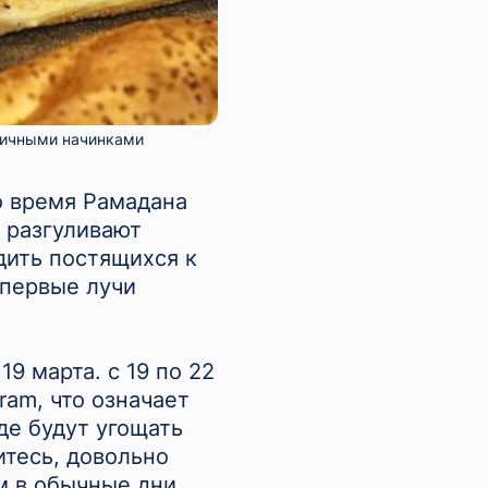
зличными начинками
во время Рамадана
м разгуливают
дить постящихся к
 первые лучи
9 марта. с 19 по 22
ram, что означает
де будут угощать
итесь, довольно
м в обычные дни,