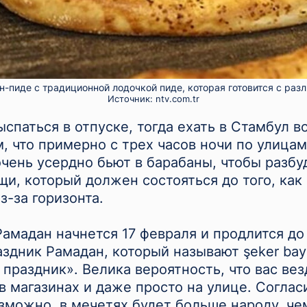
н-пиде с традиционной лодочкой пиде, которая готовится с ра
Источник:
ntv.com.tr
ыспаться в отпуске, тогда ехать в Стамбул 
м, что примерно с трех часов ночи по улица
чень усердно бьют в барабаны, чтобы разбу
и, который должен состояться до того, как
з-за горизонта.
амадан начнется 17 февраля и продлится до 1
аздник Рамадан, который называют şeker bay
 праздник». Велика вероятность, что вас вез
 в магазинах и даже просто на улице. Соглас
зможно, в мечетях будет больше народу, че