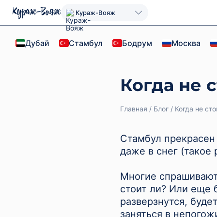
Кураж-Вояж
Дубай
Стамбул
Бодрум
Москва
Когда не 
Главная
Блог
Когда не сто
Стамбул прекрасен в
даже в снег (такое 
Многие спрашивают 
стоит ли? Или еще 
разверзнутся, буде
заняться в непогож