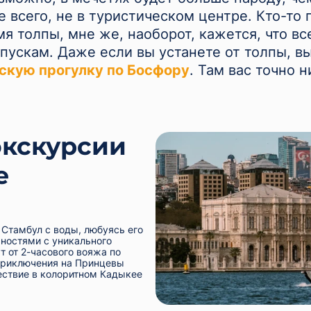
е всего, не в туристическом центре. Кто-то г
мя толпы, мне же, наоборот, кажется, что в
пускам. Даже если вы устанете от толпы, в
скую прогулку по Босфору
. Там вас точно н
экскурсии
е
Стамбул с воды, любуясь его
ностями с уникального
 от 2-часового вояжа по
приключения на Принцевы
ествие в колоритном Кадыкее