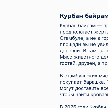
Курбан байра
Курбан байрам — пр
предполагает жертв
Стамбуле, а не в г
площади вы не увид
деревни. И там, за
Мясо животного дел
гостей, друзей, а т
В стамбульских мяс
покупает барашка. Т
могут доставить вс
чтобы найти кровав
В 2026 году Курбан